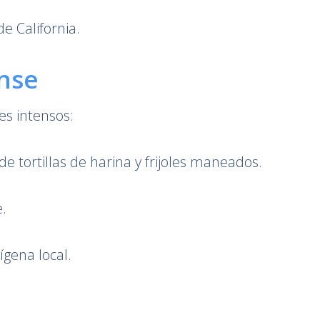
e California.
nse
es intensos:
e tortillas de harina y frijoles maneados.
.
ígena local.